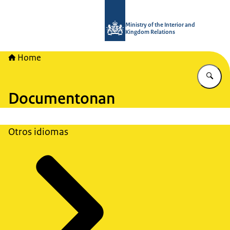
Bay homepage di TWO - Tijdelijke W
Ministry of the Interior and
Kingdom Relations
Home
Ye
Documentonan
Otros idiomas