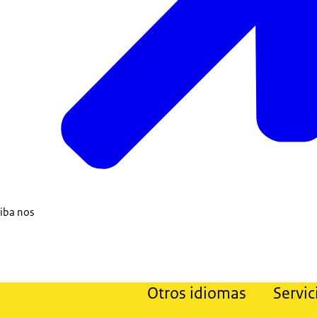
riba nos
Otros idiomas
Servic