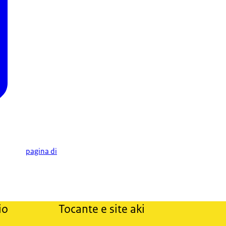
pagina di
io
Tocante e site aki