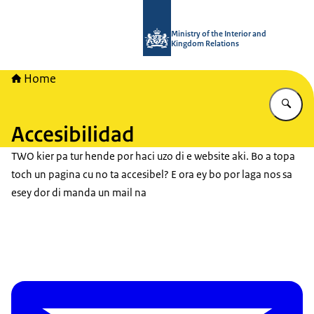
Bay homepage di TWO - Tijdelijke W
Ministry of the Interior and
Kingdom Relations
Home
Ye
Accesibilidad
TWO kier pa tur hende por haci uzo di e website aki. Bo a topa
toch un pagina cu no ta accesibel? E ora ey bo por laga nos sa
esey dor di manda un mail na