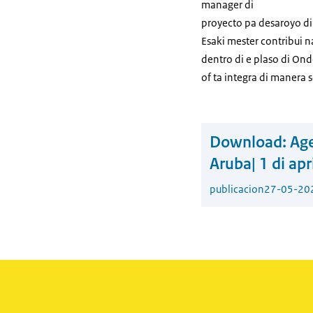
manager di
proyecto pa desaroyo di 
Esaki mester contribui n
dentro di e plaso di On
of ta integra di manera 
Download:
Age
Aruba| 1 di ap
publicacion
27-05-20