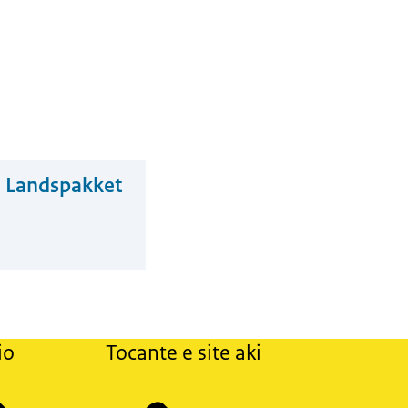
i Landspakket
io
Tocante e site aki