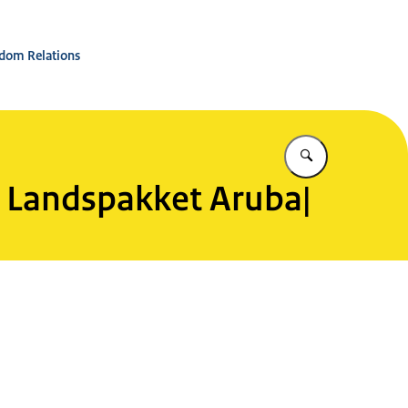
rkorganisatie
ngdom Relations
Yena loke bo 
i Landspakket Aruba|