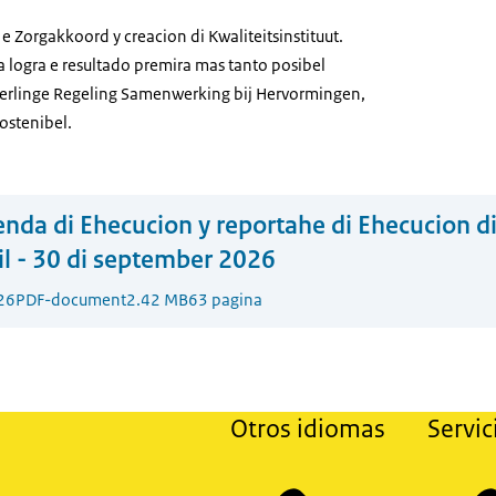
e Zorgakkoord y creacion di Kwaliteitsinstituut.
a logra e resultado premira mas tanto posibel
derlinge Regeling Samenwerking bij Hervormingen,
sostenibel.
nda di Ehecucion y reportahe di Ehecucion d
ril - 30 di september 2026
26
PDF-document
2.42 MB
63 pagina
Otros idiomas
Servic