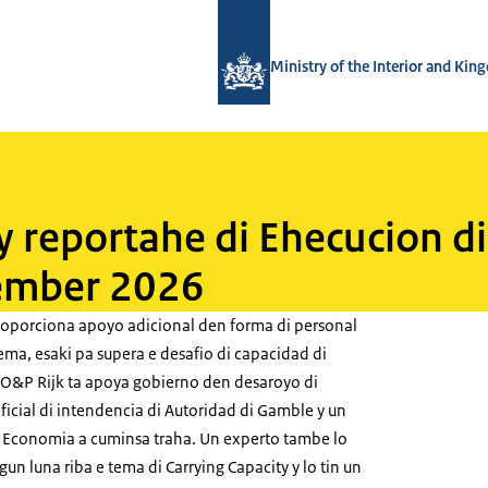
Bay homepage di TWO - Tijdelijke We
Ministry of the Interior and Ki
y reportahe di Ehecucion d
ptember 2026
roporciona apoyo adicional den forma di personal
ema, esaki pa supera e desafio di capacidad di
O&P Rijk ta apoya gobierno den desaroyo di
ficial di intendencia di Autoridad di Gamble y un
 Economia a cuminsa traha. Un experto tambe lo
un luna riba e tema di Carrying Capacity y lo tin un